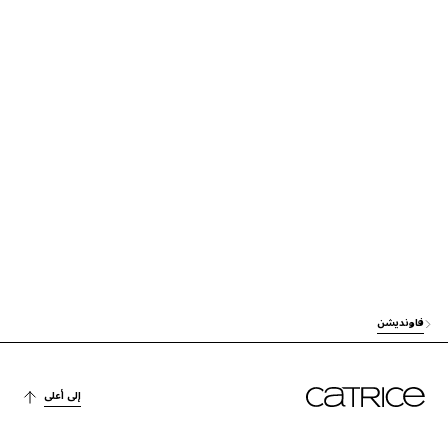
آخرون
AQUA (WATER)
العناية
DIMETHICONE
آخرون
TALC
الاستقرار
PEG-10 DIMETHICONE
آخرون
TRIMETHYLSILOXYSILICATE
العناية
NIACINAMIDE
العناية
ISODODECANE
فاونديشن
آخرون
SILICA
إلى أعلى
الترطيب
GLYCERIN