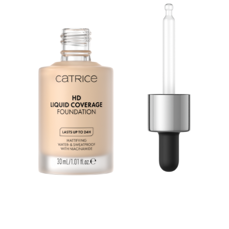
خفيف على البشرة: يمنحك اتش دي كوفيرج فاونديشن ملمسًا
مثاليًا كبشرة ثانية ويضفي على بشرتك مظهرًا مخمليًا - لمدة