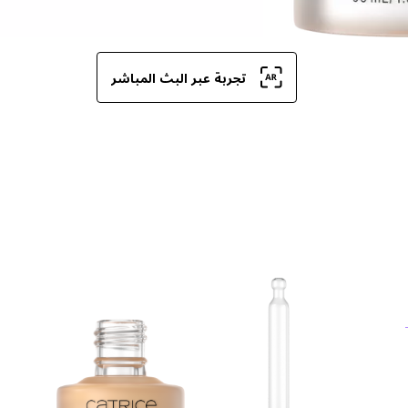
تجربة عبر البث المباشر
خف
مل
ال
ال
وي