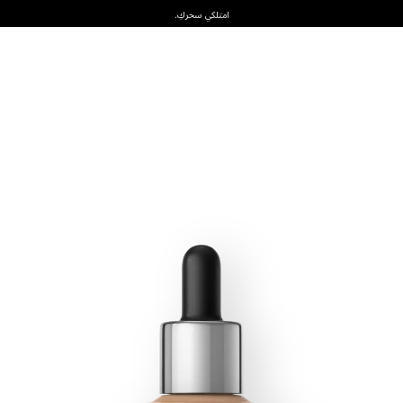
امتلكي سحركِ.