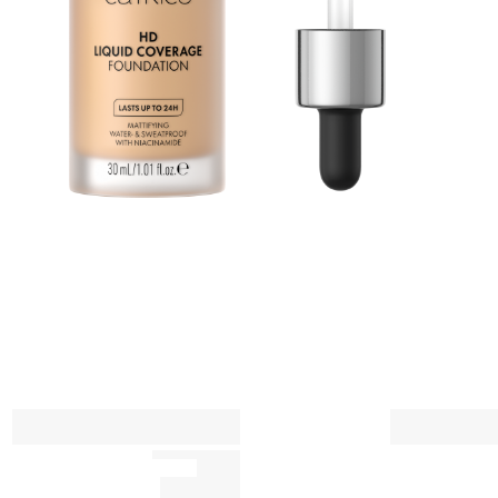
لا
لم
ت
ت
لب