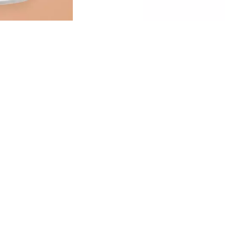
يف على البشرة: يمنحك اتش دي كوفيرج فاونديشن
مسًا مثاليًا كبشرة ثانية ويضفي على بشرتك مظهرًا
مخمليًا - لمدة تصل إلى 24 ساعة! يعمل الملمس
سائل الخفيف للغاية مع تغطية عالية وفي نفس
وقت ذات المظهر الطبيعي على إخفاء الشوائب،
غذي البشرة بنياسيناميد كما أنه مقاوم للماء والعرق.