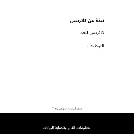
نبذة عن كاتريس
كاتريس للغد
التوظيف
سعر التجزئة الموصى به *
المعلومات القانونية
حماية البيانات