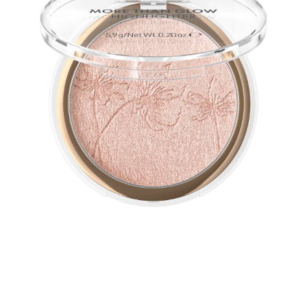
يضمن الملمس الحريري فائق النعومة لهذا الإضاءة النباتية توهجًا
مثاليًا. يمتزج اللمعان اللامع المكثّف بالمعدن مع البشرة ويُعزّز
جمالها.
لمحة سريعة عن جميع المزايا