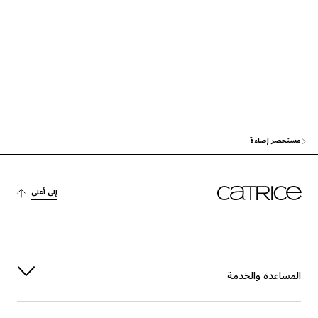
العناية
ISONONYL ISONONANOATE
العناية
BIS-DIGLYCERYL POLYACYLADIPATE-2
الاستقرار
CELLULOSE
العناية
PENTAERYTHRITYL TETRAISOSTEARATE
مستحضر إضاءة
الحماية
TOCOPHERYL ACETATE
آخرون
TRIETHOXYCAPRYLYLSILANE
إلى أعلى
العناية
METHICONE
الترطيب
ETHYLHEXYLGLYCERIN
المساعدة والخدمة
الاستقرار
SYNTHETIC WAX
آخرون
PHENOXYETHANOL