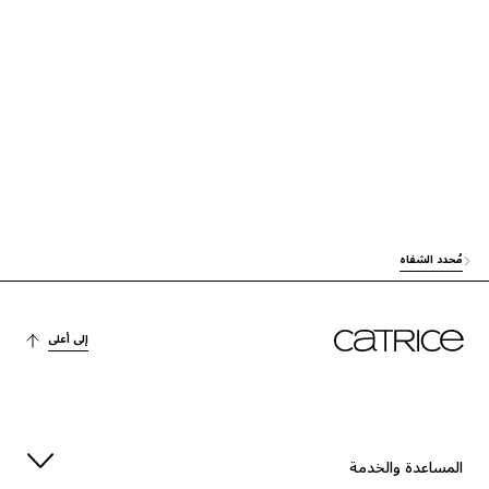
العناية
OCTYLDODECANOL
آخرون
ACRYLATES/DIMETHICONE COPOLYMER
العناية
MENTHA PIPERITA (PEPPERMINT) LEAF EXTRACT
العناية
ETHYLHEXYL PALMITATE
العناية
TRIBEHENIN
مُحدد الشفاه
الاستقرار
DISTEARDIMONIUM HECTORITE
PENTAERYTHRITYL TETRA-DI-T-BUTYL HYDROXYHYDROCINNAMATE
إلى أعلى
الحماية
الاستقرار
SORBITAN ISOSTEARATE
آخرون
PROPYLENE CARBONATE
المساعدة والخدمة
العناية
PALMITOYL TRIPEPTIDE-1