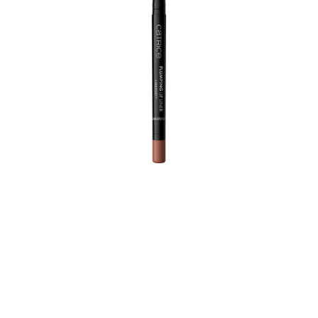
مطلوب دقة عالية! مع استعمال واحد فقط، تمنع بطانة الشفاه
عالية الأداء أحمر الشفاه وملمع الشفاه من التلطخ وتترك طبقة
لامعة من الساتان. يعمل الملمس النباتي والمقاوم للماء بزيت
النعناع وMAXI-LIPTM من سيدرما على ملء الشفاه، ويرطبها
بشكل مكثف ويضمن تركيبة تدوم طويلاً. كما يُعدُّ المنتج الجديد
مثاليًا لتلوين الشفاه. لا تحتوي بطانة الشفاه الأوتوماتيكية على أي