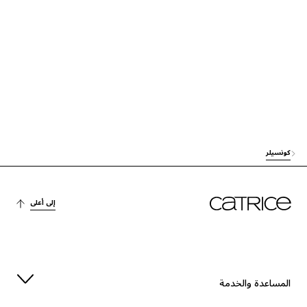
العناية
DICAPRYLYL ETHER
الاستقرار
CETYL PEG/PPG-10/1 DIMETHICONE
الترطيب
GLYCERIN
العناية
ISODODECANE
آخرون
TRIMETHYLSILOXYSILICATE
كونسيلر
العناية
HYDROGEN DIMETHICONE
إلى أعلى
العناية
STEVIA REBAUDIANA EXTRACT
الترطيب
SODIUM HYALURONATE
الحماية
TOCOPHEROL
المساعدة والخدمة
الاستقرار
SODIUM CHLORIDE