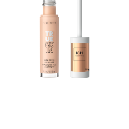
يرطب كونسيلر True Skin High Cover Concealer بحمض
الهيالورونيك لمدة تصل إلى 18 ساعة ويجمع بين التغطية الممتازة
والقوام الخفيف والعناية المثلى: تذوب التركيبة المقاومة للماء
عمليًا في البشرة دون أن تستقر في الخطوط الدقيقة، إلا أنها توفر
تغطية رائعة.