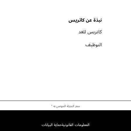
نبذة عن كاتريس
كاتريس للغد
التوظيف
سعر التجزئة الموصى به *
المعلومات القانونية
حماية البيانات