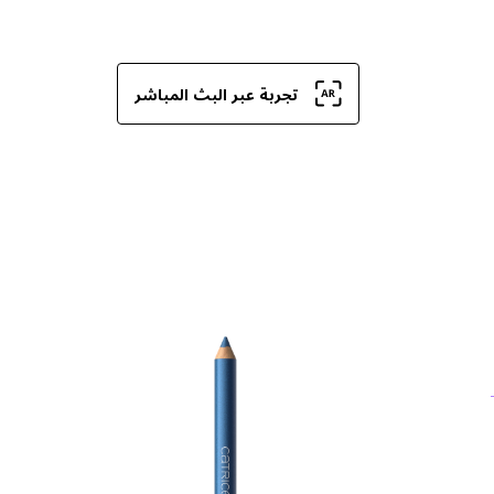
تجربة عبر البث المباشر
مس
عن
لل
بف
تأث
لم