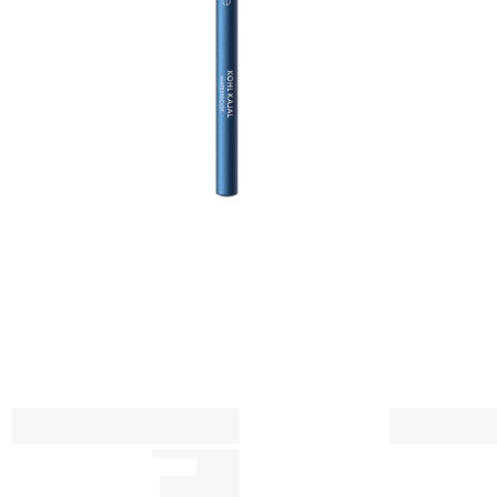
ق
ت
س