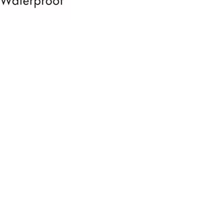
تحضر كحل كاجال المقاوم للماء هو مستحضر لا غنى
ه لمكياج العيون التعبيري. قلم تحديد العيون المقاوم
ماء المصنوع من الخشب ناعم وسهل الاستخدام.
ضل تركيبته الغنية بالألوان، يمنح قلم تحديد العيون
يرًا مكثفًا للألوان على الفور.
حة سريعة عن جميع المزايا