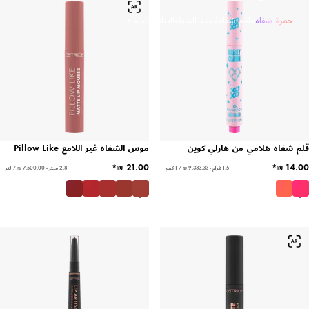
حمرة شفاه
ملمّع شفاه
مُحدد الشفاه
العناية بالشفاه
قلم شفاه هلامي من هارلي كوين
موس الشفاه غير اللامع Pillow Like
1.5 غرام - ‏9,333.33 ₪ / 1 كغم
2.8 ملتر - ‏7,500.00 ₪ / لتر