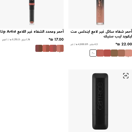
أحمر شفاه سائل غير لامع ايندلس مت
أحمر ومحدد الشفاه غير اللامع Lip Artist
ليكويد ليب ستيك
1.74 غرام - ‏9,770.11 ₪ / 1 كغم
4.5 ملتر - ‏4,888.89 ₪ / لتر
7
+