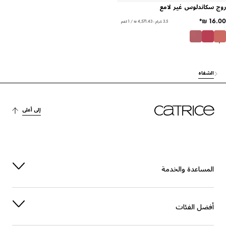
روج سكاندلوس غير لامع
3.5 غرام - ‏4,571.43 ₪ / 1 كغم
الشفاه
إلى أعلى
المساعدة والخدمة
أفضل الفئات