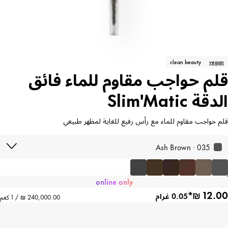
clean beauty
vegan
قلم حواجب مقاوم للماء فائق
الدقة Slim'Matic
قلم حواجب مقاوم للماء مع رأس رفيع للغاية لمظهر طبيعي
035 · Ash Brown
online only
0.05 غرام