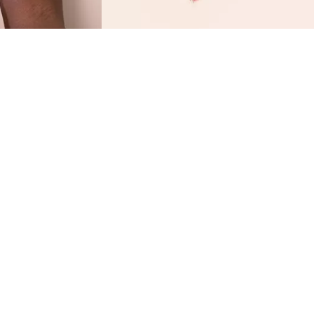
 ما يهم... يتميز أحمر الشفاه ذو اللمسة النهائية غير
لامعة بملمس حريري ناعم وخفيف ويثير إعجابك
ضل الألوان عالية الصباغة. في الوقت نفسه، هذه
تركيبة غنية بحمض الهيالورونيك، وزبدة الشيا، وزيت
كهة الباشن، وتوفر الرطوبة وتترك وراءها شعورًا لطيفًا
وم طويلاً على الشفاه.