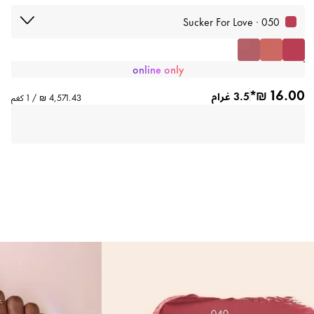
050 · Sucker For Love
online only
3.5 غرام