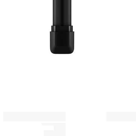
لم
ق
ب
ش