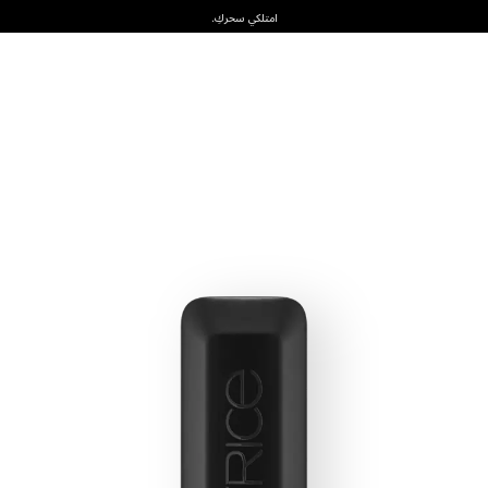
امتلكي سحركِ.