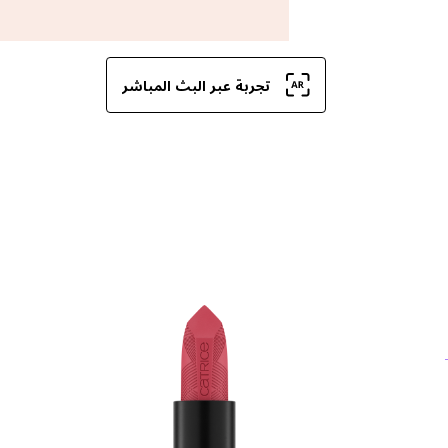
تجربة عبر البث المباشر
كل
ال
بف
ال
فا
يد