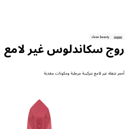
clean beauty
vegan
روج سكاندلوس غير لامع
أحمر شفاه غير لامع بتركيبة مرطبة ومكونات مغذية