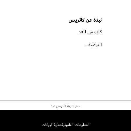
نبذة عن كاتريس
كاتريس للغد
التوظيف
سعر التجزئة الموصى به *
المعلومات القانونية
حماية البيانات