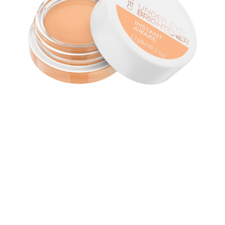
وداعًا للدوائر السوداء تحت العين مع مُضيء كاتريس اندر آي
برايتنر 020 وورم نيود! يأتي كونسيلر الإشراق بلون عاري دافئ
وهو مثالي للحصول على مظهر منعش ومشرق تحت العين. غني
بحمض الهيالورونيك وزبدة الشيا، حيث ستمنح تركيبته المنطقة
تحت العينين كل ما تحتاج إليه لتبدو منتعشة ومنتبهة ومشرقة.
لمحة سريعة عن جميع المزايا