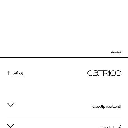
EUPHORBIA CERIFERA CERA (EUPHORBIA CERIFERA (CANDELILLA) W
AX)
الاستقرار
العناية
DIISOSTEAROYL POLYGLYCERYL-3 DIMER DILINOLEATE
HELIANTHUS ANNUUS SEED CERA (HELIANTHUS ANNUUS (SUNFLO
WER) SEED WAX)
كونسيلر
العناية
العناية
TRIBEHENIN
إلى أعلى
صبغة
SYNTHETIC FLUORPHLOGOPITE
آخرون
TAPIOCA STARCH
المساعدة والخدمة
العناية
BUTYROSPERMUM PARKII (SHEA) BUTTER
العناية
BISABOLOL
أفضل الفئات