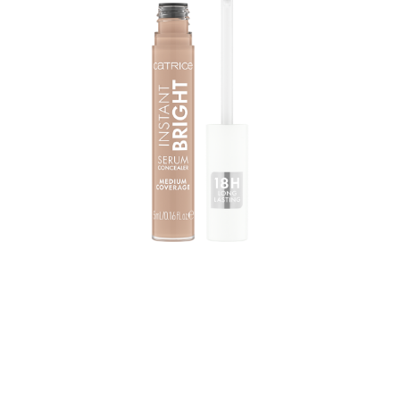
احصلي على تأثير تفتيح فوري يدوم طويلاً مع كونسيلر المصل
كاتريس إنستانت برايت سيروم كونسيلر 010C. يأتي الكونسيلر
في ظل فاتح مع درجات لون أساسي باردة ويتميز بملمس كريمي
خفيف الوزن يمنحك شعورًا بالراحة على البشرة. تعمل تغطيته
المتوسطة على تفتيح المنطقة الحساسة حول عينيك على الفور