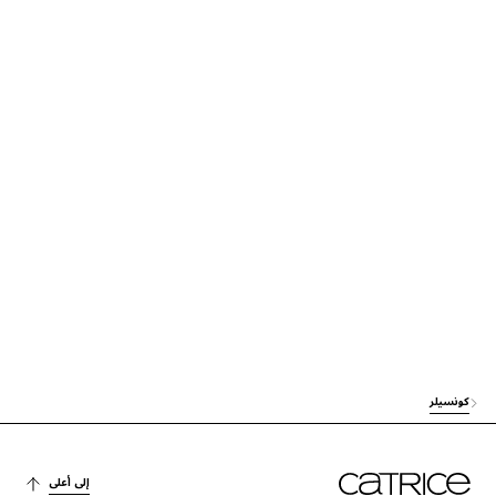
العناية
C13-15 ALKANE
الترطيب
PENTYLENE GLYCOL
العناية
DICAPRYLYL ETHER
الاستقرار
POLYGLYCERYL-3 POLYRICINOLEATE
صبغة
MICA
العناية
UNDECANE
العناية
ISODODECANE
الترطيب
GLYCERIN
كونسيلر
الاستقرار
HYDROXYPROPYL STARCH
الترطيب
PROPANEDIOL
إلى أعلى