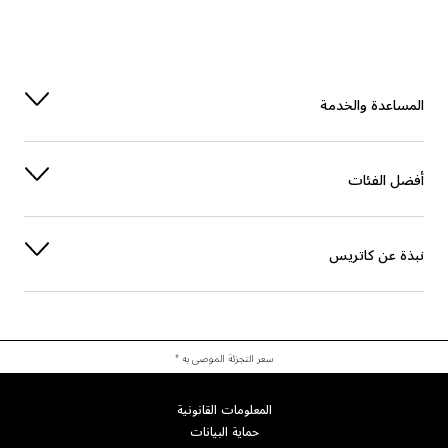
الاستقرار
DISTEARDIMONIUM HECTORITE
العناية
HYDROGENATED POLYDECENE
المساعدة والخدمة
الاستقرار
POLYGLYCERYL-3 DIISOSTEARATE
العناية
TRIDECANE
أفضل الفئات
الاستقرار
SORBITAN ISOSTEARATE
نبذة عن كاتريس
العناية
NIACINAMIDE
الحماية
TOCOPHERYL ACETATE
العناية
HYDROLYZED HYALURONIC ACID
سعر التجزئة الموصى به *
العناية
THEOBROMA CACAO (COCOA) SEED BUTTER
المعلومات القانونية
حماية البيانات
الحماية
TOCOPHEROL