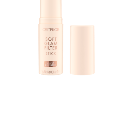
جرّبي سحر فلتر الحياة الواقعية مع كاتريس سوفت جلام فيلتر
ستيك 030 في ظل متوسط بدرجة لون أساسي بارد. توفر عصا
الوجه الكريمية لمسة نهائية طبيعية وناعمة مع ملمس يذوب على
بشرتك. سواء كنتِ ترغبين في الحصول على توهج مشرق في كل
مكان، أو بديل لأساسكِ المعتاد، أو إذا كنتِ ترغبين في وضع