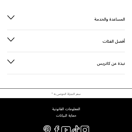
الحماية
TOCOPHEROL
المساعدة والخدمة
العناية
HELIANTHUS ANNUUS (SUNFLOWER) SEED OIL
العناية
ETHYLHEXYL PALMITATE
أفضل الفئات
صبغة
SYNTHETIC FLUORPHLOGOPITE
نبذة عن كاتريس
صبغة
CALCIUM SODIUM BOROSILICATE
العناية
TRIBEHENIN
الاستقرار
SORBITAN ISOSTEARATE
سعر التجزئة الموصى به *
العناية
PALMITOYL TRIPEPTIDE-1
المعلومات القانونية
حماية البيانات
آخرون
LACTIC ACID
عطر
EUGENOL