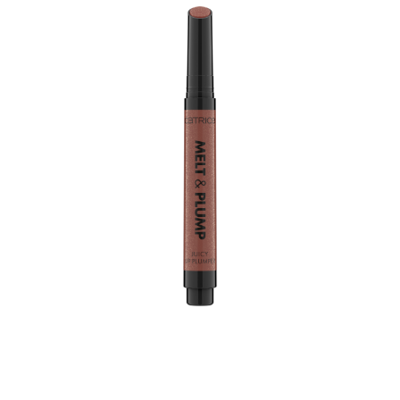
احصلي على شفاه ممتلئة بنقرات قليلة: يوفركاتريس ميلت &
بلمب جوسي ليب بلمبر 030 تيبسي ان لوف لونًا بنيًا دافئًا فوريًا