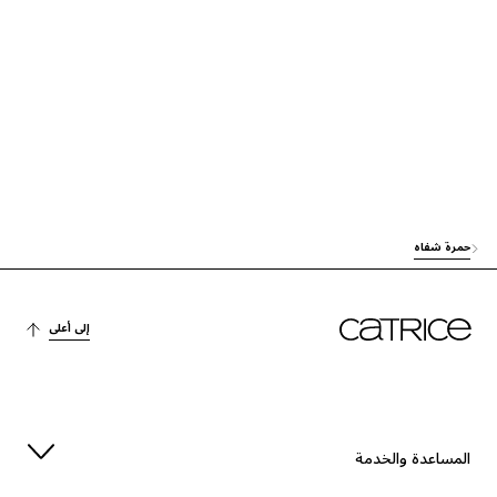
العطور، الملونات والمواد الأخرى
ببساطة، انقر على المكون المعين لمعرفة المزيد عن الاستخدام والمنشأ.
صبغة
MICA
العناية
CAPRYLIC/CAPRIC TRIGLYCERIDE
العناية
ETHYLHEXYL PALMITATE
حمرة شفاه
آخرون
POLYBUTENE
صبغة
CI 77491 (IRON OXIDES)
إلى أعلى
HELIANTHUS ANNUUS SEED CERA (HELIANTHUS ANNUUS (SUNFLO
WER) SEED WAX)
العناية
المساعدة والخدمة
العناية
DIISOSTEARYL MALATE