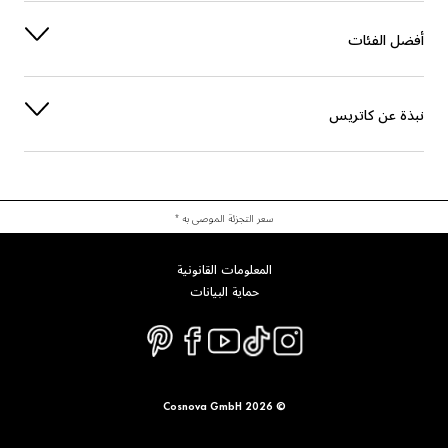
آخرون
SILICA
أفضل الفئات
العناية
DIMETHICONE
COPERNICIA CERIFERA CERA (COPERNICIA CERIFERA (CARNAUBA)
نبذة عن كاتريس
WAX)
الاستقرار
EUPHORBIA CERIFERA CERA (EUPHORBIA CERIFERA (CANDELILLA) W
سعر التجزئة الموصى به *
AX)
الاستقرار
المعلومات القانونية
حماية البيانات
العناية
BIS-DIGLYCERYL POLYACYLADIPATE-2
صبغة
CI 77499 (IRON OXIDES)
آخرون
DIMETHICONE CROSSPOLYMER
© 2026 Cosnova GmbH
صبغة
CI 77492 (IRON OXIDES)