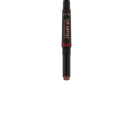
يُعد ليب آرتيست مت ليبستيك & لاينر 040 سيسترز باي هارت
الثنائي المثالي للحصول على مظهر شفاه لا تشوبه شائبة. يتميز
هذا المنتج ببطانة شفاه بنية داكنة مقترنة بعصا شفاه غير لامعة
باللون الأحمر الكريمي الفاتح، مما يسمح لك بتحديد شفتيك
وملءهما بسهولة للحصول على لمسة نهائية مثالية للون.