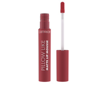
ناعمة، وخفيفة الوزن، وأنيقة دون عناء! يغلف كاتريس بيلو لايك
مت ليب موس 060 دريم اون الشفاه بلون أحمر الكرز الجميل