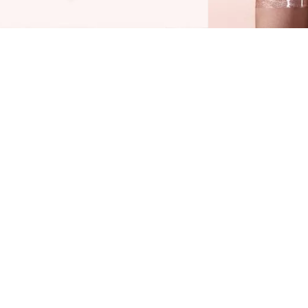
ATRICE Lesk na rty Max It Up Extreme je tím
ravým produktem pro objemné rty s
edinečným vysoce lesklým efektem. Měkký hrot
plikátoru usnadňuje rovnoměrné nanesení
esku na rty a lesklý výsledek s nádechem barvy
ytvoří WOW efekt plných rtů!