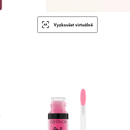
Vyzkoušet virtuálně
C
p
j
a
l
v