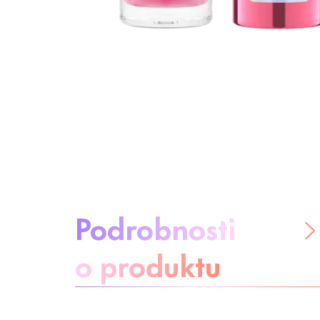
O produktu:
Podrobnosti
o produktu
Buďte bez