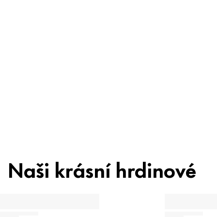
obav
Složení
Recyklace
Beauty Tip
Naši krásní hrdinové