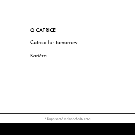
O CATRICE
Catrice for tomorrow
Kariéra
* Doporučená maloobchodní cena