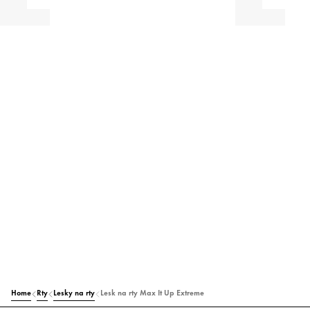
Home
Rty
Lesky na rty
Lesk na rty Max It Up Extreme