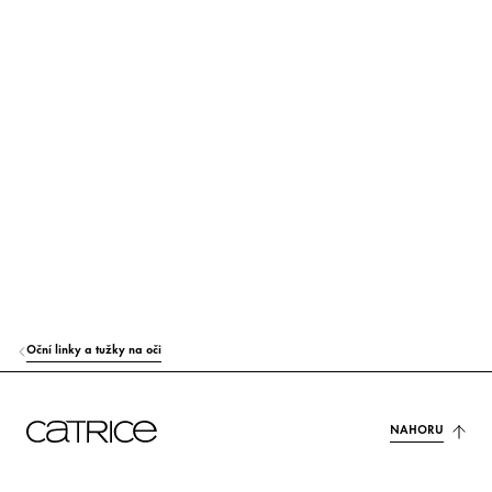
SYNTHETIC JAPAN WAX
Stabilizace
TOCOPHEROL
Ochrana
ASCORBYL PALMITATE
Ochrana
CI 19140 (YELLOW 5 LAKE)
Barvivo
CI 42090 (BLUE 1 LAKE)
Barvivo
CI 77891 (TITANIUM DIOXIDE)
Barvivo
Oční linky a tužky na oči
NAHORU