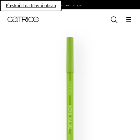
Own your magic.
Přeskočit na hlavní obsah