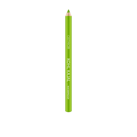
Catrice Tužka na oči Kohl Kajal voděodolná 130 Lime