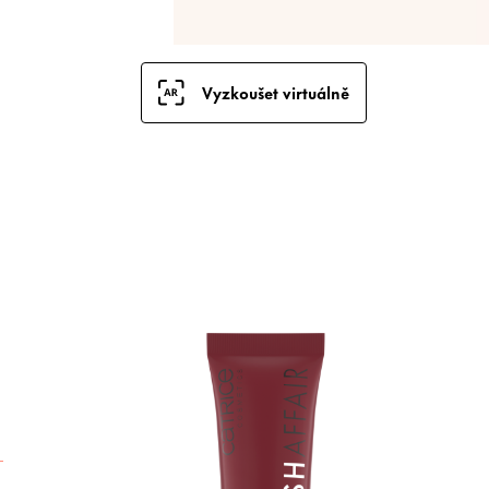
Vyzkoušet virtuálně
C
T
V
z
p
e