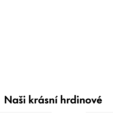
Buďte bez
obav
Složení
Recyklace
Beauty Tip
Naši krásní hrdinové