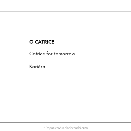
O CATRICE
Catrice for tomorrow
Kariéra
* Doporučená maloobchodní cena