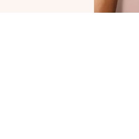
atrice Tekutá tvářenka Blush Affair 050 Plum-
astic dodá vašim tvářím a rtům svěží jas.
ýživná textura připomínající sérum s výtažkem
 kořene proskurníku dodává pleti hebkost a
ůsobí jako závan svěžího vzduchu. Matný
fekt vytváří přirozený vzhled. Catrice Tekutá