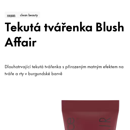
vegan
clean beauty
Tekutá tvářenka Blush
Affair
Dlouhotrvající tekutá tvářenka s přirozeným matným efektem na
tváře a rty v burgundské barvě