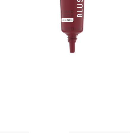
t
p
f
t
V