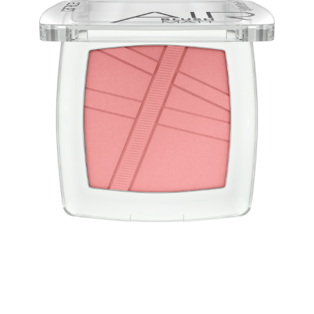
Objevte tvářenku lehkou jako vzduch: Catrice Tvářenka
AirBlush Matt 140 Pink Lemonade v okouzlujícím jemně
růžovém odstínu. Její lehká textura vám dodá přirozený