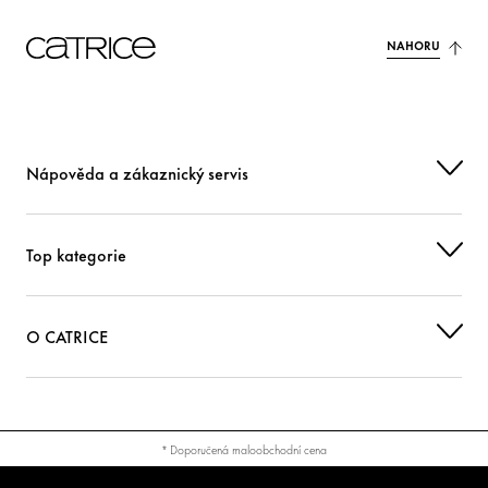
CI 15850 (RED 6)
Barvivo
NAHORU
CI 77492 (IRON OXIDES)
Barvivo
CI 77742 (MANGANESE VIOLET)
Barvivo
Nápověda a zákaznický servis
CI 77891 (TITANIUM DIOXIDE)
Barvivo
Top kategorie
O CATRICE
* Doporučená maloobchodní cena