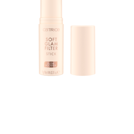
Zažijte kouzlo filtru z reálného života Catrice Tyčinkou
Soft Glam Filter 015 Light ve světlém odstínu s chladnými
podtóny. Krémová pleťová tyčinka dodává pleti
přirozený, jemný a rozzářený vzhled s texturou, která se
rozpustí na vaší pokožce. Ať už si přejete zářivou pleť,