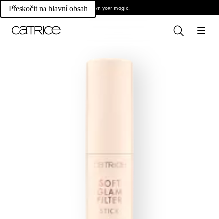
Own your magic.
Přeskočit na hlavní obsah