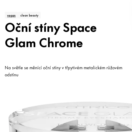
vegan
clean beauty
Oční stíny Space
Glam Chrome
Na světle se měnící oční stíny v třpytivém metalickém růžovém
odstínu