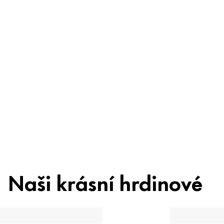
obav
Složení
Recyklace
Beauty Tip
Naši krásní hrdinové