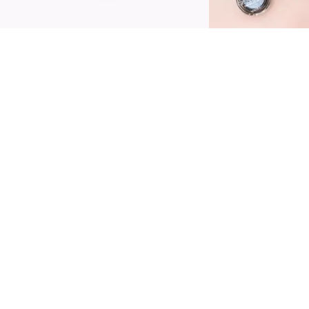
ytvořte nejzářivější líčení očí s Catrice očními
tíny Space Glam Chrome 050 Cosmic Coral!
yto oční stíny s vysokým obsahem pigmentu
ají třpytivý metalický růžový odstín, který se
rásně mění na světle a dodává vašim očím
uturistický efekt, který není z tohoto světa.