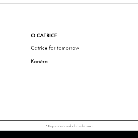
O CATRICE
Catrice for tomorrow
Kariéra
* Doporučená maloobchodní cena