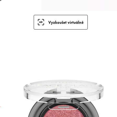
Vyzkoušet virtuálně
V
s
T
m
k
f