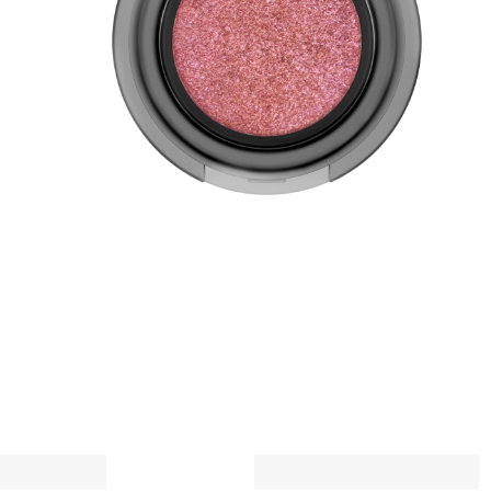
H
o
h
V