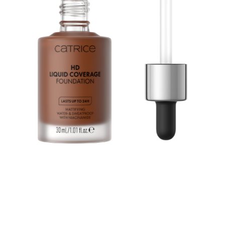
Zažijte kouzlo make-upu: Catrice Make-up HD Liquid
Coverage 097 Cool Mocha vytváří matnou pleť. Tak
dokonale hladkou, že je to skoro jako kouzlo. Ale je to
make-up. Tekutý make-up má efekt jako druhá pleť. Má