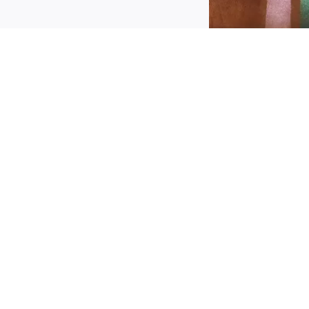
opusťte uzdu své kreativitě s Catrice Očními
tíny Art Couleurs 430 Pacific Teal. Výrazné oční
tíny s vysokým obsahem pigmentu v
odrozeleném odstínu poskytují intenzivní
arevný nádech jediným tahem. Hedvábně
ladká textura se snadno nanáší a zajišťuje