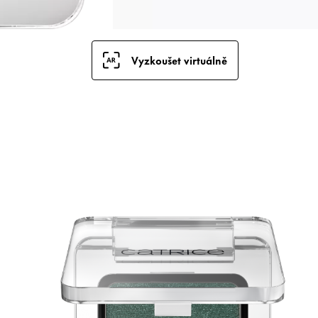
Vyzkoušet virtuálně
P
s
s
m
b
h