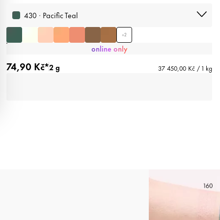
430 · Pacific Teal
+
2
online only
74,90 Kč*
2 g
37 450,00 Kč / 1 kg