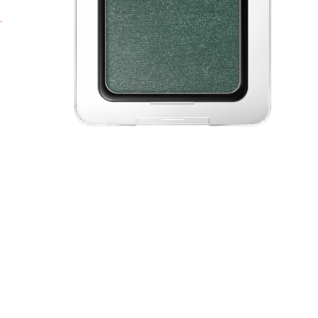
s
t
b
t
s
d
V