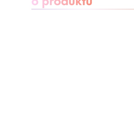
Buďte bez
obav
Složení
Recyklace
Beauty Tip