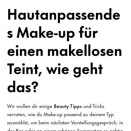
Hautanpassende
s Make-up für
einen makellosen
Teint, wie geht
das?
Wir wollen dir einige
Beauty Tipps
und Tricks
verraten, wie du Make-up passend zu deinem Typ
auswählst, um beim nächsten Vorstellungsgespräch, in
der Bar oder an einem schönen Sommertag so richtig