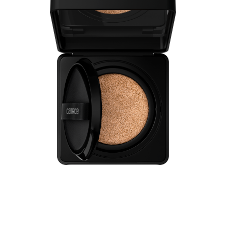
Makelloser Teint mit nur einem Tupfer – die Catrice
Invisible Cover Cushion Foundation 028N in einem
hellen Farbton mit neutralen, roséfarbenen Untertönen