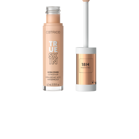
Der True Skin High Cover Concealer mit Hyaluronsäure
spendet 18 Stunden lang Feuchtigkeit und verbindet
hervorragende Coverage und leichte Textur mit
optimaler Pflege: Die wasserfeste Formulierung