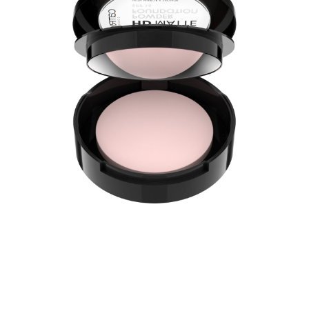
Bye-bye Hautglanz: Die 18H HD Matte Powder
Foundation deckt wie eine flüssige Foundation und
mattiert den Teint gleichzeitig wie ein Puder. Der
mattierende Effekt hält bis zu 18h lang, zudem ist die