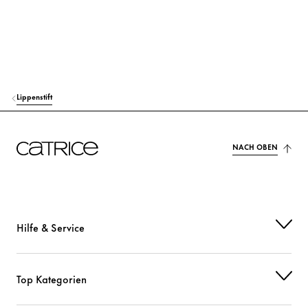
AQUA (WATER)
Sonstiges
HEXYLENE GLYCOL
Feuchtigkeit
PHENOXYETHANOL
Sonstiges
Lippenstift
CI 15850 (RED 7 LAKE)
Farbstoffe
NACH OBEN
CI 77491 (IRON OXIDES)
Farbstoffe
CI 77492 (IRON OXIDES)
Farbstoffe
CI 77499 (IRON OXIDES)
Farbstoffe
Hilfe & Service
CI 77891 (TITANIUM DIOXIDE)
Farbstoffe
Top Kategorien