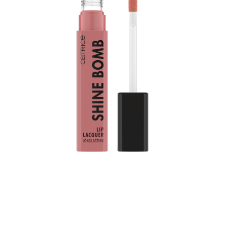
Flüssiger Lippenstift mit langanhaltemden Farbergebnis:
Der Catrice Shine Bomb Lip Lacquer 020 Good Taste
verleiht deinen Lippen ein Farb-Upgrade. Er vereint
zwei beliebte Produkteigenschaften: glänzende Farbe