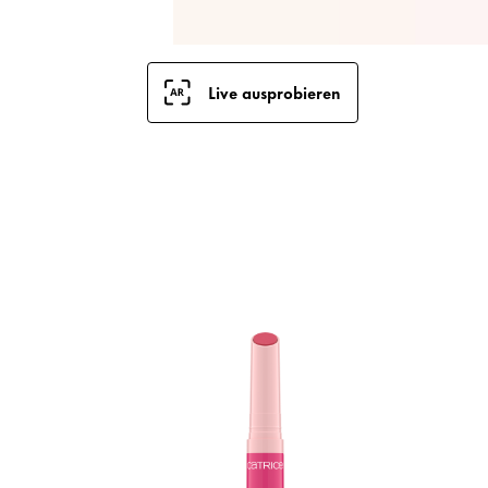
Live ausprobieren
S
B
f
M
s
L