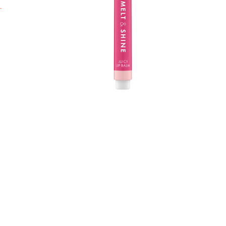
F
u
O
C
e
L
w
A