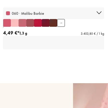
060 · Malibu Barbie
+
4
4,49 €*
1,3 g
3.453,85 € / 1 kg