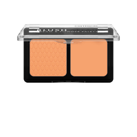
Die Catrice Blush Affair Cream & Powder Palette 030
Absolute Apricot bietet das Beste aus zwei Welten!