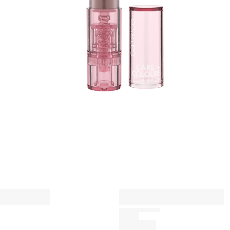
d
T
A