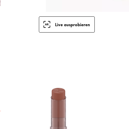
Live ausprobieren
S
z
B
L
T
s