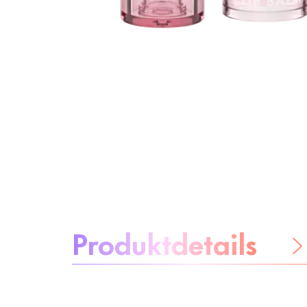
Über das Produkt:
Produktdetails
Be worry-free