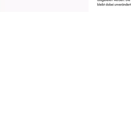
ntdecke die Catrice Tiny Treasures Eyeshadow
alette 020 Wild Berry – dein neues
ieblingsstück für jede Gelegenheit! Diese Mini-
idschattenpalette bietet eine harmonische
ischung aus Rosa-, Beeren- und Grautönen
it matten, schimmernden und metallischen