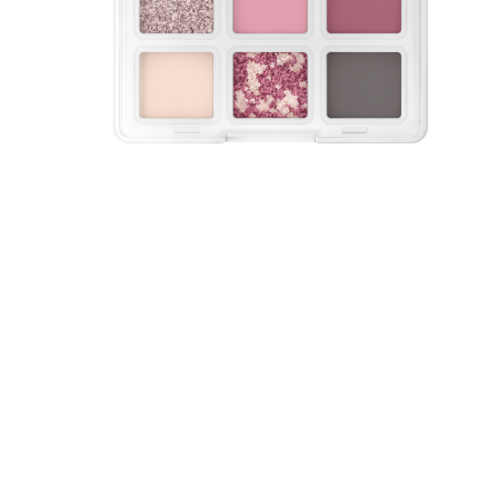
F
b
A