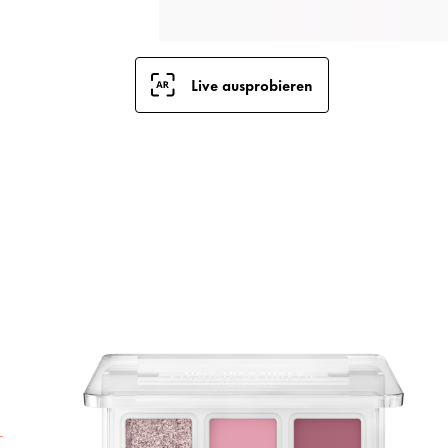
Live ausprobieren
E
P
L
L
M
m