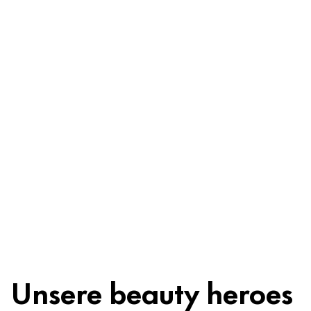
Be worry-free
Inhaltsstoffe
Recycling
Beauty Tipp
Unsere beauty heroes