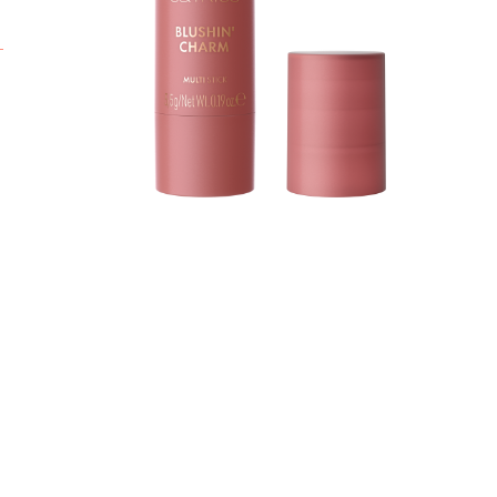
s
T
a
p
C
H
D
f
A