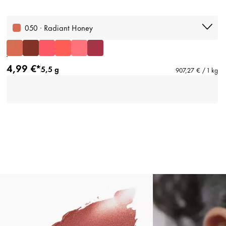
050 · Radiant Honey
4,99 €*
5,5 g
907,27 € / 1 kg