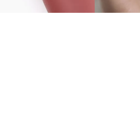
ring deine Makeup-Routine aufs nächste Level
it dem Catrice Blushin' Charm Multi Stick 050
adiant Honey. Der vielseitig einsetzbare Blush
tick in einem soften Braunton mit
upferfarbenem Schimmer zaubert ein
aufrisches Finish auf Wangen und Lippen. Dank