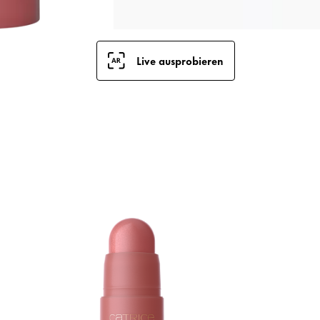
Live ausprobieren
B
m
R
S
k
t