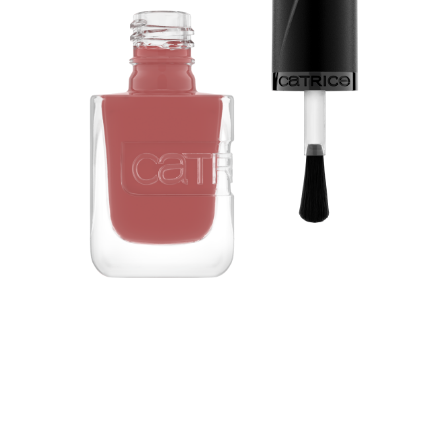
Erlebe das perfekte Nagel-Makeover mit dem Catrice
GEL AFFAIR Nail Lacquer 008 Rosywood Hills – Dein
Favorit für hochglänzende Nägel mit einem
salonfähigen, gelartigen Finish. Freue dich über bis zu 7
Tage Haltbarkeit, ohne dass du einen Unter- oder