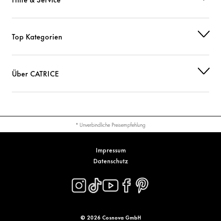
DIPROPYLENE GLYCOL DIBENZOATE
Sonstiges
Top Kategorien
SUCROSE ACETATE ISOBUTYRATE
Sonstiges
ACRYLATES COPOLYMER
Sonstiges
Über CATRICE
SILICA
Sonstiges
MALTOL
Sonstiges
* Unverbindliche Preisempfehlung
PENTAERYTHRITYL TETRAISOSTEARATE
Pflege
Impressum
TRIETHOXYCAPRYLYLSILANE
Sonstiges
Datenschutz
ALUMINUM HYDROXIDE
Sonstiges
CI 15850 (RED 7 LAKE)
Farbstoffe
© 2026 Cosnova GmbH
CI 77266 (BLACK 2) (NANO)
Farbstoffe