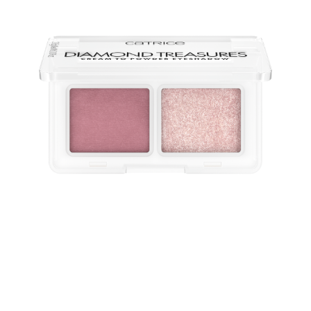
Kreiere deinen ganz persönlichen, makellosen Augen-
Make-up-Look mit dem Catrice Diamond Treasures
Cream to Powder Eyeshadow 020 Fairy Dust – einem