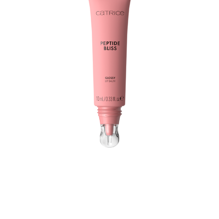
Gönn dir einen Glow-Moment im Alltag mit dem Catrice
Peptide Bliss Glossy Lip Balm 010 Life In Rosé! Ob als
tägliche Pflege oder glänzendes Finish für den
Abendlook – dieser pflegende Lippenstift in einem