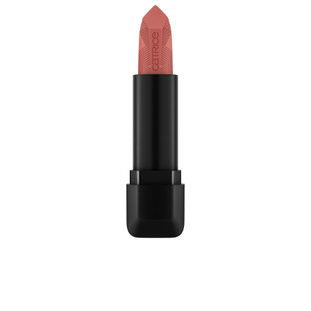
La barra de labios Scandalous Matte 130 Slay The Day
de Catrice proporciona a tus labios un aspecto mate