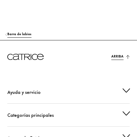
SYNTHETIC WAX
Estabilización
ALUMINUM STARCH OCTENYLSUCCINATE
Estabilización
SILICA
Otros
Barra de labios
ETHYLENE/PROPYLENE COPOLYMER
Estabilización
ARRIBA
EUPHORBIA CERIFERA CERA (EUPHORBIA CERIFERA (CANDELILLA) W
AX)
Estabilización
BUTYROSPERMUM PARKII (SHEA) BUTTER
Cuidado
Ayuda y servicio
RICINUS COMMUNIS (CASTOR) SEED OIL
Cuidado
PASSIFLORA EDULIS SEED OIL
Cuidado
Categorías principales
SODIUM HYALURONATE
Hidratación