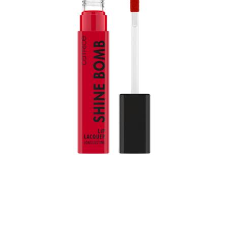
Trae el color a tu vida: La laca de labios Shine Bomb
040 About Last Night de Catrice aporta un toque de
color a tus labios. Combina dos características famosas
del producto: un tono brillante y una duración de hasta