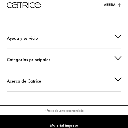
ARRIBA
CI 77491 (IRON OXIDES)
Colorante
CI 77510 (FERRIC FERROCYANIDE)
Colorante
CI 77891 (TITANIUM DIOXIDE)
Colorante
Ayuda y servicio
Categorías principales
Acerca de Catrice
* Precio de venta recomendado
Material impreso