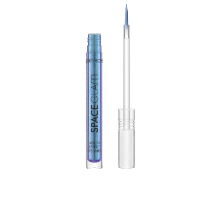
Crea un look de maquillaje llamativo con el eyeliner
líquido Space Glam 030 Cosmic Chrome de Catrice. El