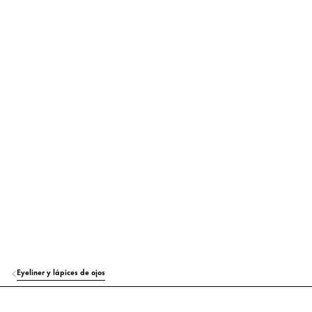
PROPYLENE GLYCOL
Hidratación
CALCIUM SODIUM BOROSILICATE
Colorante
SILICA
Otros
SYNTHETIC FLUORPHLOGOPITE
Colorante
ACRYLATES COPOLYMER
Otros
PVP
Otros
ETHYLHEXYLGLYCERIN
Hidratación
SODIUM HYDROXIDE
Otros
PHENOXYETHANOL
Otros
Eyeliner y lápices de ojos
TIN OXIDE
Otros