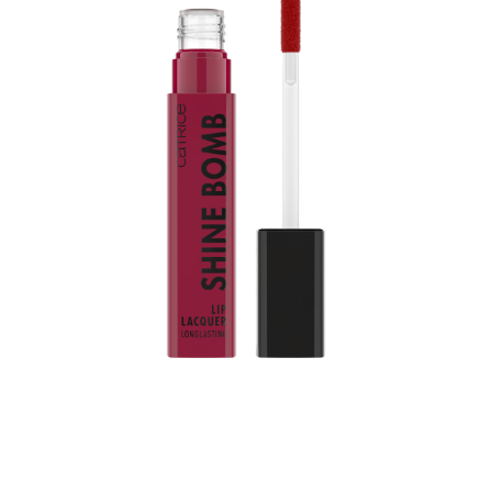
Trae el color a tu vida: La laca de labios Shine Bomb
050 Feelin' Berry Special de Catrice aporta un toque
de color a tus labios. Combina dos características