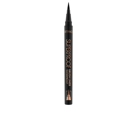
Haga frío o calor, llueva o haga sol: conquista el día
con el eyeliner resistente al agua Superproof 010