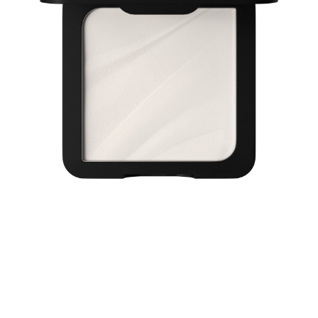
Descubre un rostro suave y perfeccionado con el polvo
Catrice Soft Blur Matte Airbrush Powder 001N. En un
tono translúcido, esta fórmula ultraligera ofrece un
control del brillo durante 12h y una duración de 12H, al
tiempo que matifica y difumina al instante el aspecto de