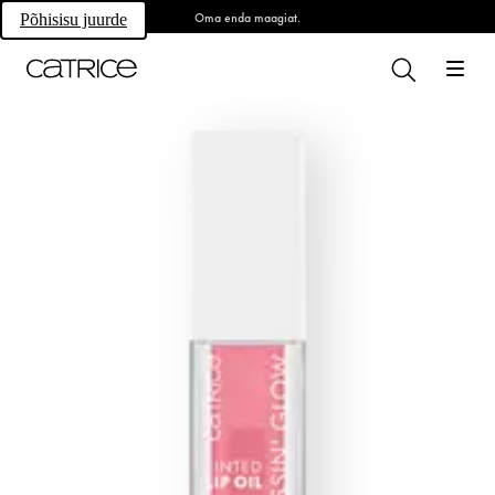
Oma enda maagiat.
Põhisisu juurde