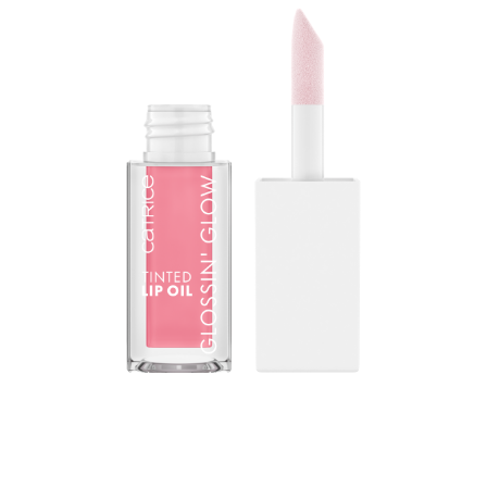
Huulehoolduses muutust toov: CATRICE Glossin' Glow
Tinted huuleõli ühendab endas huuleläike ja