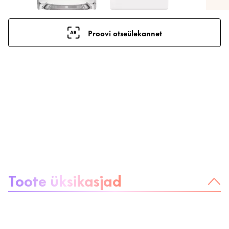
Proovi otseülekannet
Teave toote kohta:
Toote üksikasjad