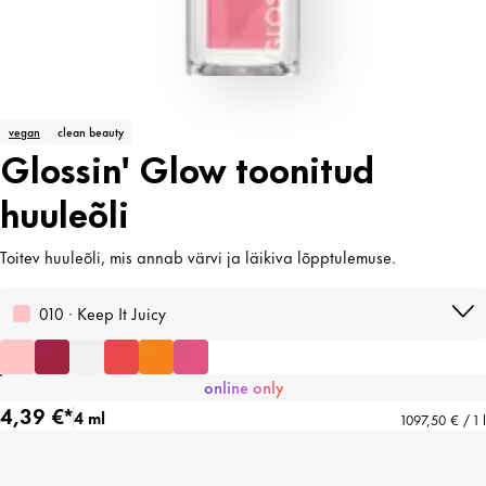
vegan
clean beauty
Glossin' Glow toonitud
huuleõli
Toitev huuleõli, mis annab värvi ja läikiva lõpptulemuse.
010 · Keep It Juicy
online only
4,39 €*
4 ml
1097,50 € / 1 l