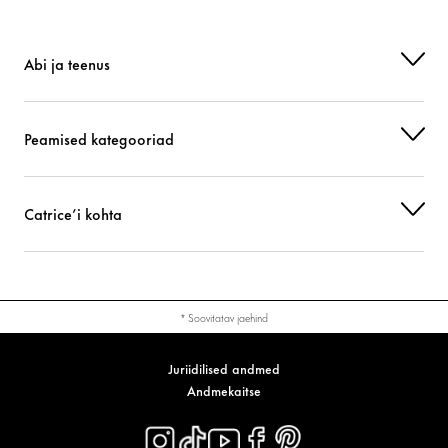
CI 77492 (IRON OXIDES)
Värvaine
Abi ja teenus
Peamised kategooriad
Catrice’i kohta
* Soovitatav jaehind
Juriidilised andmed
Andmekaitse