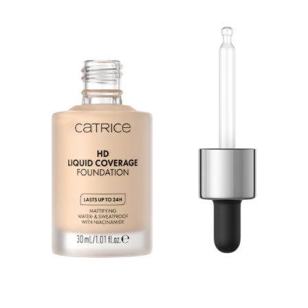
Teise naha efekt: HD Liquid Coverage jumestuskreem