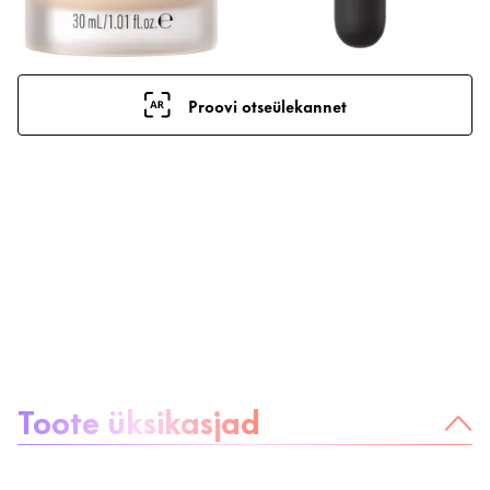
Proovi otseülekannet
Teave toote kohta:
Toote üksikasjad