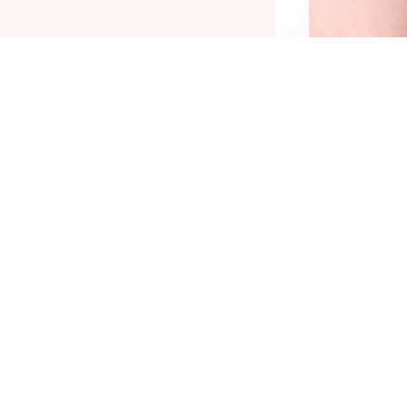
eekindel Kohl Kajal on väljendusrikka
ilmameigi jaoks hädavajalik. Puidust veekindlal
ilmapliiatsil on pehme südamik ja seda on
lilihtne peale kanda. Tänu ülipigmenteeritud
ekstuurile annab silmapliiats kohese intensiivse
ärviefekti.