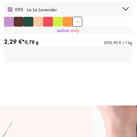
090 · La La Lavender
+
14
online only
2,29 €*
0,78 g
2935,90 € / 1 kg