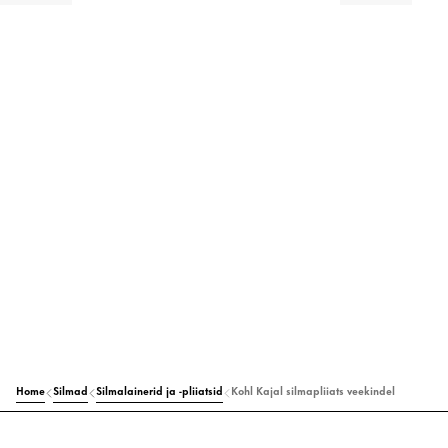
Home
Silmad
Silmalainerid ja -pliiatsid
Kohl Kajal silmapliiats veekindel