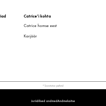
iad
Catrice’i kohta
Catrice homse eest
Karjäär
* Soovitatav jaehind
Juriidilised andmed
Andmekaitse