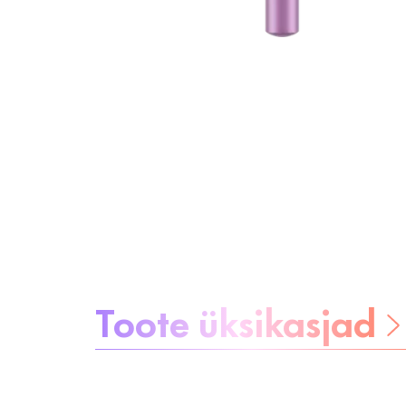
Teave toote kohta:
Toote üksikasjad
Ole muretu