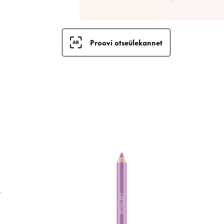
Proovi otseülekannet
V
s
s
ü
t
v