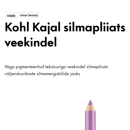
vegan
clean beauty
Kohl Kajal silmapliiats
veekindel
Väga pigmenteeritud tekstuuriga veekindel silmapliiats
väljendusrikaste silmameigistiilide jaoks