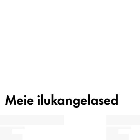
Koostisosad
Taaskasutus
Ilunipp
Meie ilukangelased