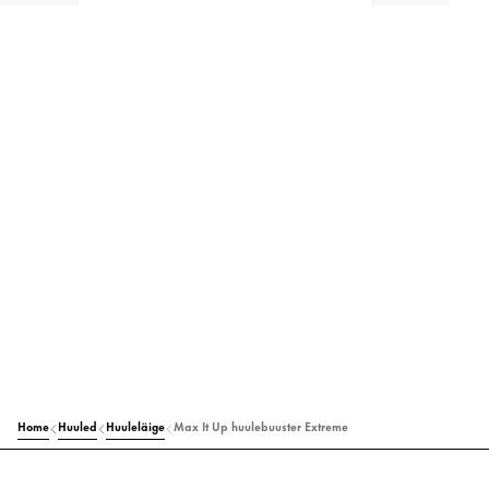
Home
Huuled
Huuleläige
Max It Up huulebuuster Extreme