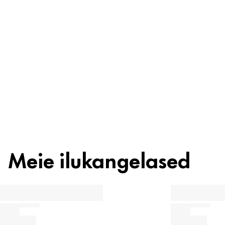
Koostisosad
Taaskasutus
Ilunipp
Meie ilukangelased