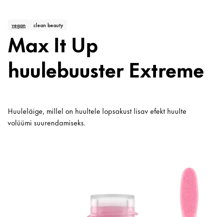
vegan
clean beauty
Max It Up
huulebuuster Extreme
Huuleläige, millel on huultele lopsakust lisav efekt huulte
volüümi suurendamiseks.