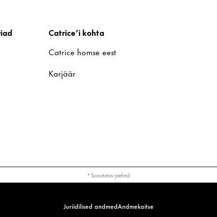
iad
Catrice’i kohta
Catrice homse eest
Karjäär
* Soovitatav jaehind
Juriidilised andmed
Andmekaitse