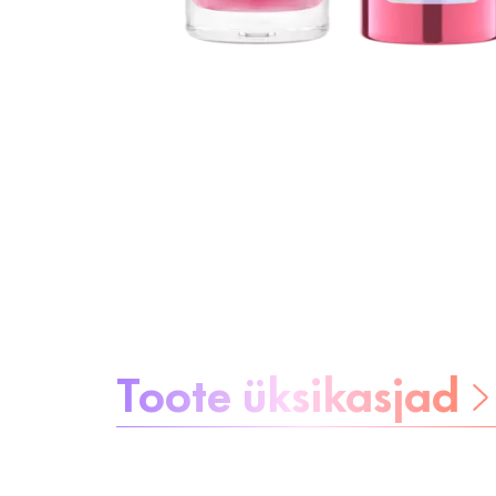
Teave toote kohta:
Toote üksikasjad
Ole muretu