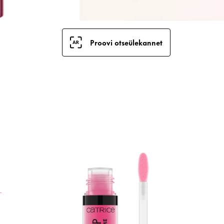
Proovi otseülekannet
C
p
v
o
k
V