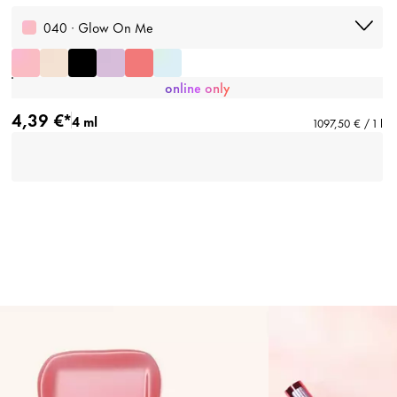
040 · Glow On Me
online only
4,39 €*
4 ml
1097,50 € / 1 l