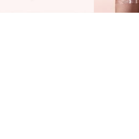
ATRICE Max It Up Lip Booster Extreme on teie
artner lopsakate, ainulaadselt kõrgläikiva
iimistlusega huulte jaoks. Pehme aplikaatori
tsaga on huuleläiget lihtne ühtlaselt peale
anda ja õrna värviga särav tulemus tagab
AU-efektiga lopsakad huuled!