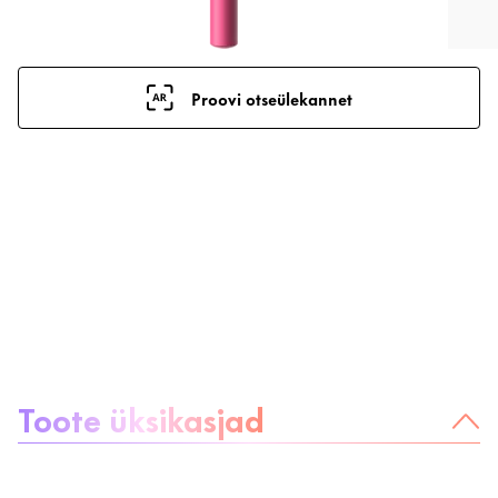
Proovi otseülekannet
Teave toote kohta:
Toote üksikasjad