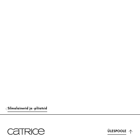
SYNTHETIC JAPAN WAX
Stabiliseerimine
TOCOPHEROL
Kaitse
ASCORBYL PALMITATE
Kaitse
CI 15850 (RED 7)
Värvaine
CI 19140 (YELLOW 5 LAKE)
Värvaine
CI 77891 (TITANIUM DIOXIDE)
Värvaine
Silmalainerid ja -pliiatsid
ÜLESPOOLE