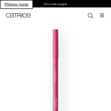
Oma enda maagiat.
Põhisisu juurde