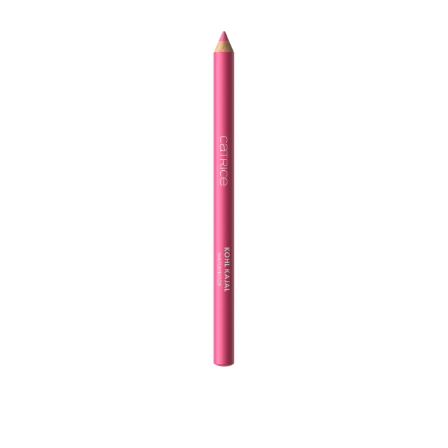
Catrice’i veekindel Kohl Kajal silmapliiats toonis 200