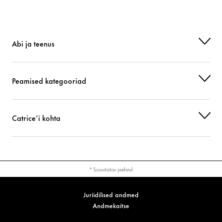
Abi ja teenus
Peamised kategooriad
Catrice’i kohta
* Soovitatav jaehind
Juriidilised andmed
Andmekaitse