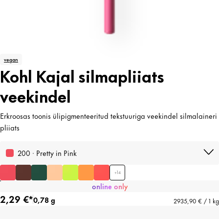
vegan
Kohl Kajal silmapliiats
veekindel
Erkroosas toonis ülipigmenteeritud tekstuuriga veekindel silmalaineri
pliiats
200 · Pretty in Pink
+
14
online only
2,29 €*
0,78 g
2935,90 € / 1 kg