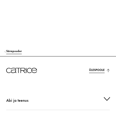
MAGNESIUM STEARATE
Teised
ALUMINUM STARCH OCTENYLSUCCINATE
Stabiliseerimine
CELLULOSE
Stabiliseerimine
ISONONYL ISONONANOATE
Hoolitsus
Särapuuder
BIS-DIGLYCERYL POLYACYLADIPATE-2
Hoolitsus
PENTAERYTHRITYL TETRAISOSTEARATE
Hoolitsus
ÜLESPOOLE
TOCOPHERYL ACETATE
Kaitse
TRIETHOXYCAPRYLYLSILANE
Teised
Abi ja teenus
METHICONE
Hoolitsus