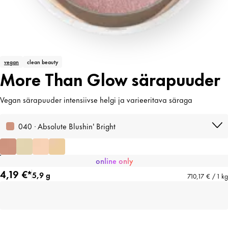
vegan
clean beauty
More Than Glow särapuuder
Vegan särapuuder intensiivse helgi ja varieeritava säraga
040 · Absolute Blushin' Bright
online only
4,19 €*
5,9 g
710,17 € / 1 kg