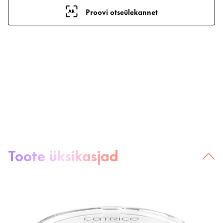
Proovi otseülekannet
Teave toote kohta:
Toote üksikasjad