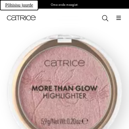
Oma enda maagiat.
Põhisisu juurde