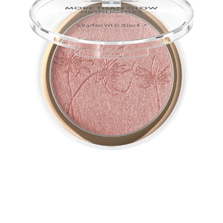
Selle vegan särapuudri ülipehme ja siidine tekstuur
tagab täiusliku sära. Intensiivne metallik-säraga efekt
seguneb pehmelt jumega ja rõhutab seda.
Ülevaade kõigist eelistest