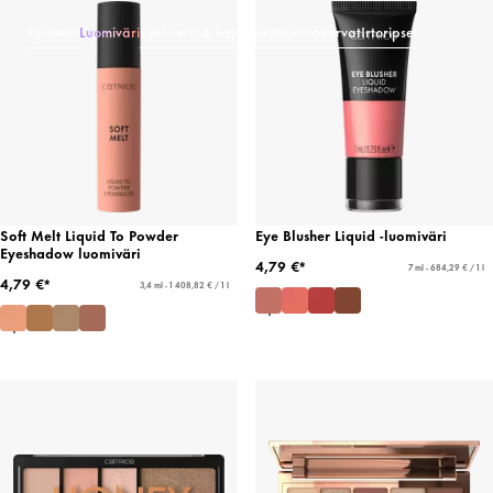
Ripsiväri
Luomiväri
Eyelinerit & kajalkynät
Kulmakarvat
Irtoripset
Soft Melt Liquid To Powder
Eye Blusher Liquid -luomiväri
Eyeshadow luomiväri
4,79 €*
7 ml - 684,29 € / 1 l
4,79 €*
3,4 ml - 1 408,82 € / 1 l