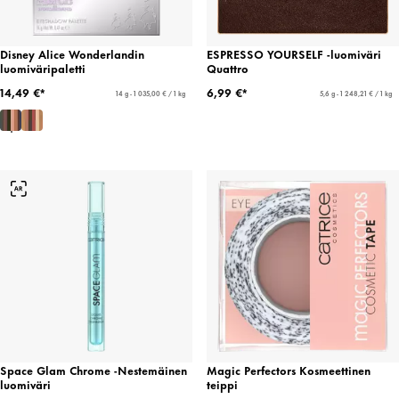
Disney Alice Wonderlandin
ESPRESSO YOURSELF -luomiväri
luomiväripaletti
Quattro
14,49 €*
6,99 €*
14 g - 1 035,00 € / 1 kg
5,6 g - 1 248,21 € / 1 kg
Space Glam Chrome -Nestemäinen
Magic Perfectors Kosmeettinen
luomiväri
teippi