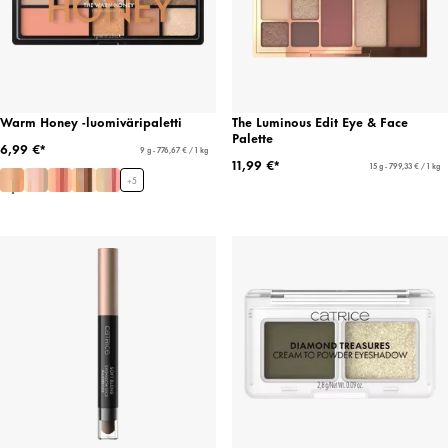
Warm Honey -luomiväripaletti
The Luminous Edit Eye & Face
Palette
6,99 €*
9 g - 776,67 € / 1 kg
11,99 €*
15 g - 799,33 € / 1 kg
+
5