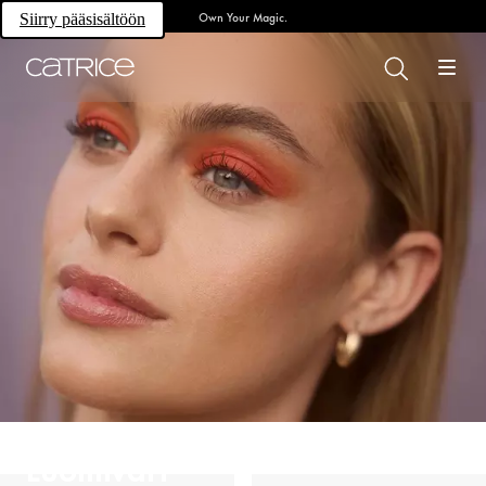
Own Your Magic.
Siirry pääsisältöön
Luomiväri