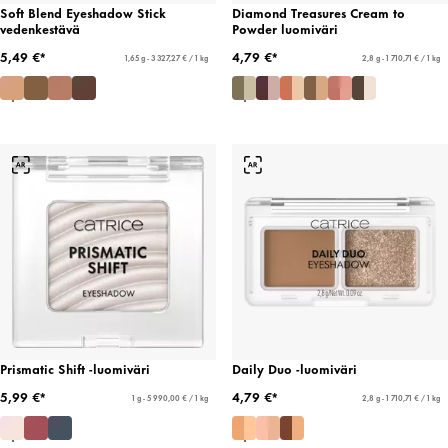
Soft Blend Eyeshadow Stick
Diamond Treasures Cream to
vedenkestävä
Powder luomiväri
5,49 €*
4,79 €*
1,65 g - 3 327,27 € / 1 kg
2,8 g - 1 710,71 € / 1 kg
Prismatic Shift -luomiväri
Daily Duo -luomiväri
5,99 €*
4,79 €*
1 g - 5 990,00 € / 1 kg
2,8 g - 1 710,71 € / 1 kg