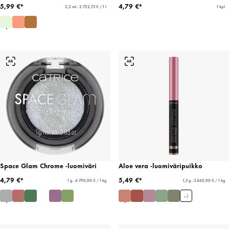
5,99 €*
4,79 €*
2,2 ml - 2 722,73 € / 1 l
1 kpl
Space Glam Chrome -luomiväri
Aloe vera -luomiväripuikko
4,79 €*
5,49 €*
1 g - 4 790,00 € / 1 kg
1,5 g - 3 660,00 € / 1 kg
+
3