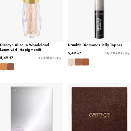
Disneyn Alice in Wondeland
Drunk'n Diamonds Jelly Topper
Luomiväri irtopigmentit
5,49 €*
2,5 g - 2 196,00 € / 1 kg
5,49 €*
2 g - 2 745,00 € / 1 kg