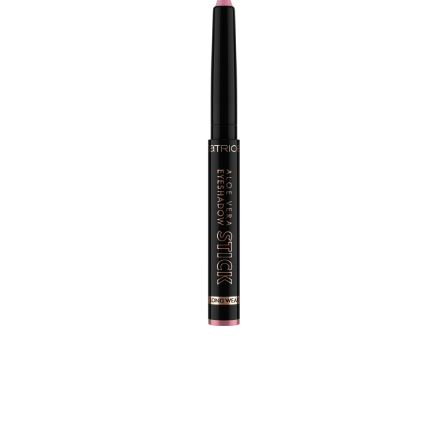
Catrice Aloe Vera -luomiväripuikolla sävyssä 050 Ballet
Pink luot helpon mutta ilmeikkään silmämeikin.
Luomiväri on saatavana käytännöllisessä puikossa ja