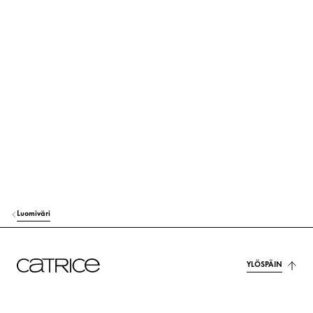
MICA
Väriaine
ISONONYL ISONONANOATE
Huolenpito
PARAFFIN
Huolenpito
SYNTHETIC WAX
Vakauttaminen
CERA MICROCRISTALLINA (MICROCRYSTALLINE WAX)
Vakauttaminen
ISOCETYL STEAROYL STEARATE
Huolenpito
Luomiväri
SYNTHETIC FLUORPHLOGOPITE
Väriaine
HELIANTHUS ANNUUS (SUNFLOWER) SEED OIL
Huolenpito
YLÖSPÄIN
ALOE BARBADENSIS LEAF EXTRACT
Kosteutus