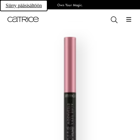
Own Your Magic.
Siirry pääsisältöön